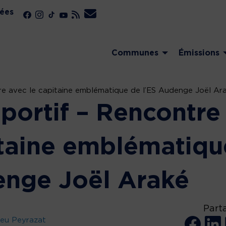
ées
Communes
Émissions
tre avec le capitaine emblématique de l’ES Audenge Joël Ar
sportif – Rencontre
itaine emblématiqu
enge Joël Araké
Part
leu Peyrazat