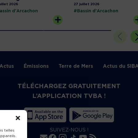
uillet 2026
27 juillet 2026
assin d'Arcachon
#Bassin d'Arcachon
Actus
Émissions
Terre de Mers
Actus du SIB
TÉLÉCHARGEZ GRATUITEMENT
L’APPLICATION TVBA !
SUIVEZ-NOUS !
s telles
ppareils.