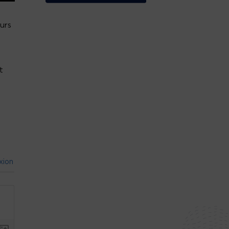
urs
t
xion