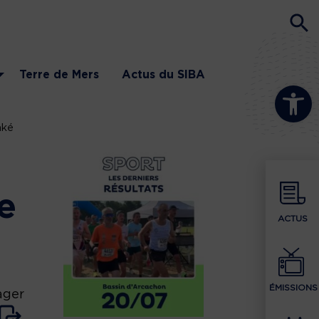
Terre de Mers
Actus du SIBA
Ouvrir la b
aké
e
ACTUS
ÉMISSIONS
ager