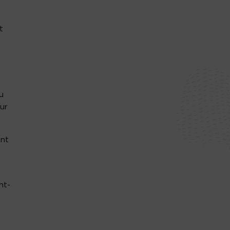
t
u
ur
ent
nt-