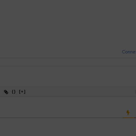
Conne
{}
[+]