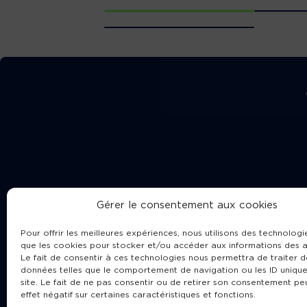
Gérer le consentement aux cookies
Pour offrir les meilleures expériences, nous utilisons des technologie
que les cookies pour stocker et/ou accéder aux informations des a
Le fait de consentir à ces technologies nous permettra de traiter d
données telles que le comportement de navigation ou les ID unique
site. Le fait de ne pas consentir ou de retirer son consentement pe
Cha
effet négatif sur certaines caractéristiques et fonctions.