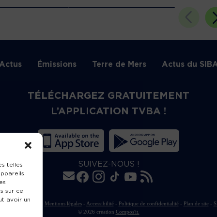
Actus
Émissions
Terre de Mers
Actus du SIB
TÉLÉCHARGEZ GRATUITEMENT
L’APPLICATION TVBA !
SUIVEZ-NOUS !
s telles
ppareils.
es
s sur ce
ut avoir un
rte de publication
-
Mentions légales
-
Accessibilité
-
Politique de confidentialité
-
Plan de site
-
S
© 2026 création
Compos'it.