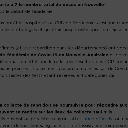
porte à 7 le nombre total de décès
en Nouvelle-
 le début de l’épidémie.
ans qui était hospitalisé au CHU de Bordeaux, ainsi que d’un
ples pathologies et qui était hospitalisée après un séjour e
nfirmés (et leur répartition dans les départements) ont voca
de l’épidémie de Covid-19 en Nouvelle-Aquitaine
et doive
désormais en effet que le reflet des résultats des PCR confi
iffres ne prennent notamment pas en compte les cas de Covid
s non testés (les tests étant réservés à 4 catégories de
g
la collecte de sang doit se poursuivre pour répondre aux
vent se rendre sur les lieux de collecte sauf s’ils
Ils doivent au préalable remplir
l’attestation officielle
ou un
ls vont donner leur sang, au motif de l’assistance aux perso