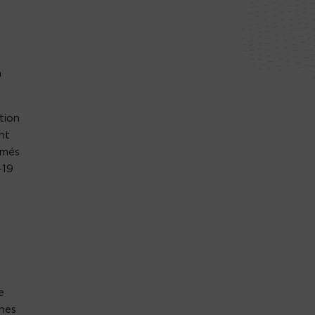
e
n
tion
nt
rmés
-19
e
nnes