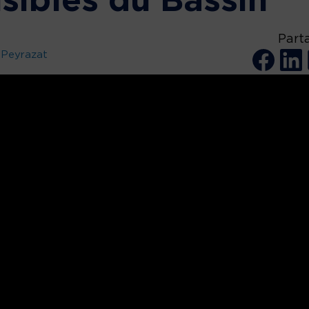
sibles du Bassin
Part
 Peyrazat