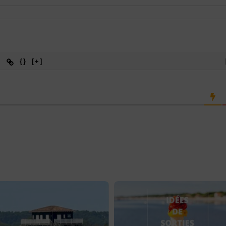
{}
[+]