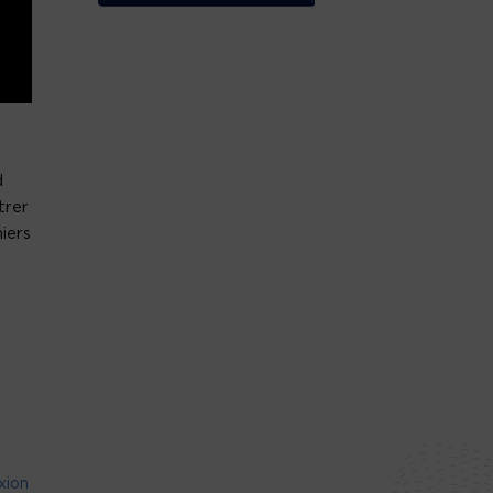
d
trer
iers
xion