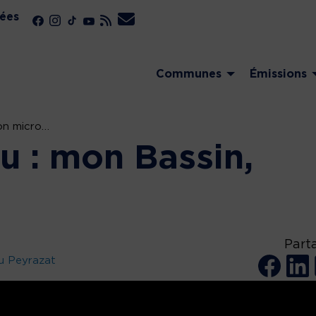
ées
Communes
Émissions
mon micro…
u : mon Bassin,
…
Part
u Peyrazat