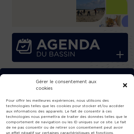
TÉLÉCHARGEZ GRATUITEMENT
Gérer le consentement aux
cookies
L’APPLICATION TVBA !
Pour offrir les meilleures expériences, nous utilisons des
technologies telles que les cookies pour stocker et/ou accéder
aux informations des appareils. Le fait de consentir à ces
technologies nous permettra de traiter des données telles que le
comportement de navigation ou les ID uniques sur ce site. Le fait
SUIVEZ-NOUS !
de ne pas consentir ou de retirer son consentement peut avoir
un effet négatif sur certaines caractéristiques et fonctions.