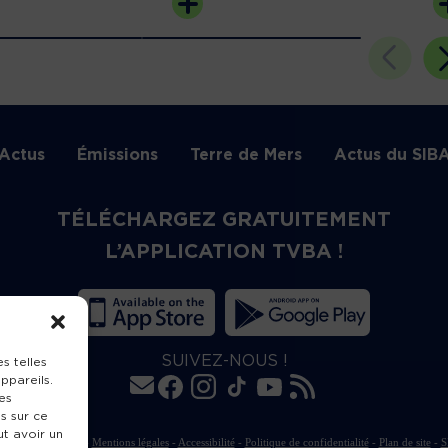
Actus
Émissions
Terre de Mers
Actus du SIB
TÉLÉCHARGEZ GRATUITEMENT
L’APPLICATION TVBA !
SUIVEZ-NOUS !
s telles
ppareils.
es
s sur ce
ut avoir un
rte de publication
-
Mentions légales
-
Accessibilité
-
Politique de confidentialité
-
Plan de site
-
S