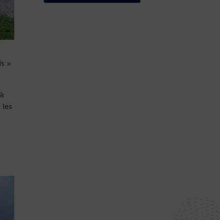
ls »
 à
 les