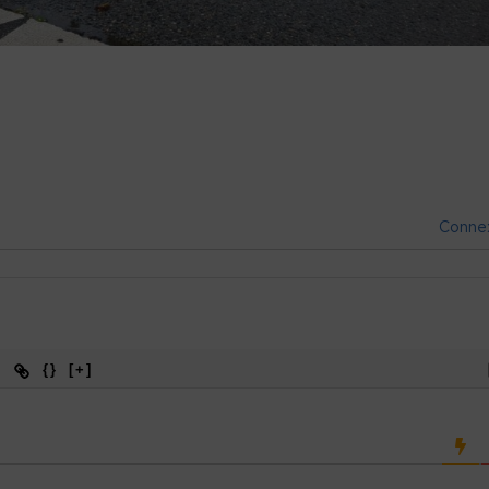
Conne
{}
[+]