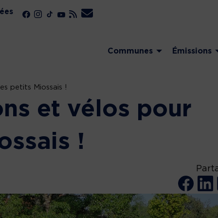
ées
Communes
Émissions
es petits Miossais !
ns et vélos pour
ossais !
Part