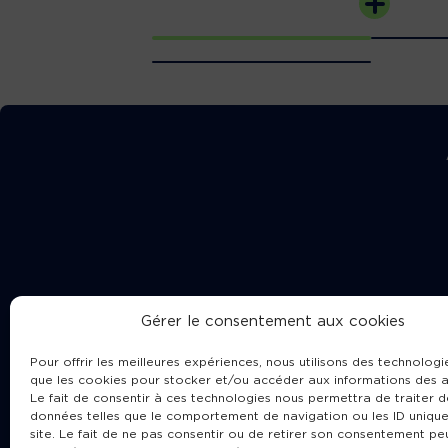
Gérer le consentement aux cookies
Pour offrir les meilleures expériences, nous utilisons des technologie
que les cookies pour stocker et/ou accéder aux informations des a
Le fait de consentir à ces technologies nous permettra de traiter d
données telles que le comportement de navigation ou les ID unique
site. Le fait de ne pas consentir ou de retirer son consentement pe
Cha