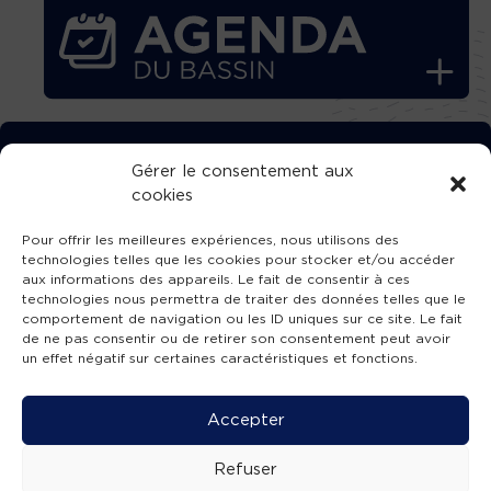
TÉLÉCHARGEZ GRATUITEMENT
Gérer le consentement aux
cookies
L’APPLICATION TVBA !
Pour offrir les meilleures expériences, nous utilisons des
technologies telles que les cookies pour stocker et/ou accéder
aux informations des appareils. Le fait de consentir à ces
technologies nous permettra de traiter des données telles que le
comportement de navigation ou les ID uniques sur ce site. Le fait
SUIVEZ-NOUS !
de ne pas consentir ou de retirer son consentement peut avoir
un effet négatif sur certaines caractéristiques et fonctions.
Charte de publication
-
Mentions légales
-
Accessibilité
-
Politique de confidentialité
-
Plan
Accepter
de site
-
SIBA
© 2026 création
Compos'it.
Refuser