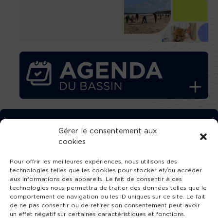
TÉLÉCHARGEZ GRATUITEMENT
Gérer le consentement aux
cookies
L’APPLICATION TVBA !
Pour offrir les meilleures expériences, nous utilisons des
technologies telles que les cookies pour stocker et/ou accéder
aux informations des appareils. Le fait de consentir à ces
technologies nous permettra de traiter des données telles que le
comportement de navigation ou les ID uniques sur ce site. Le fait
SUIVEZ-NOUS !
de ne pas consentir ou de retirer son consentement peut avoir
un effet négatif sur certaines caractéristiques et fonctions.