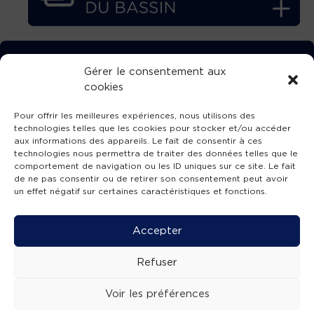
TÉLÉCHARGEZ GRATUITEMENT
Gérer le consentement aux
cookies
L’APPLICATION TVBA !
Pour offrir les meilleures expériences, nous utilisons des
technologies telles que les cookies pour stocker et/ou accéder
aux informations des appareils. Le fait de consentir à ces
technologies nous permettra de traiter des données telles que le
comportement de navigation ou les ID uniques sur ce site. Le fait
SUIVEZ-NOUS !
de ne pas consentir ou de retirer son consentement peut avoir
un effet négatif sur certaines caractéristiques et fonctions.
Charte de publication
-
Mentions légales
-
Accessibilité
-
Politique de confidentialité
-
Plan
Accepter
de site
-
SIBA
© 2026 création
Compos'it.
Refuser
Voir les préférences