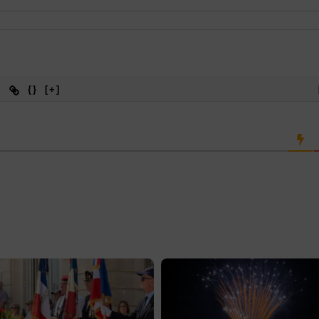
{}
[+]