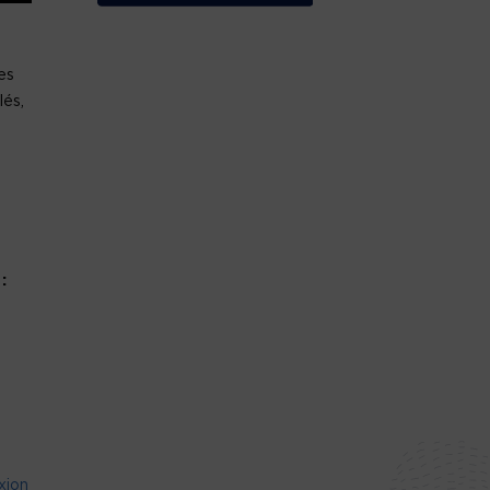
es
és,
 :
xion