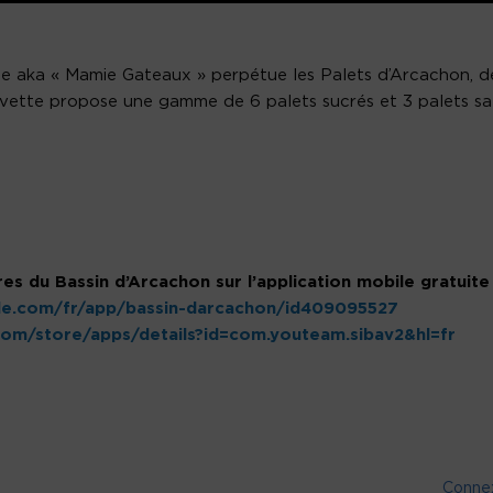
te aka « Mamie Gateaux » perpétue les Palets d’Arcachon, d
Yvette propose une gamme de 6 palets sucrés et 3 palets sal
es du Bassin d’Arcachon sur l’application mobile gratuite
ple.com/fr/app/bassin-darcachon/id409095527
.com/store/apps/details?id=com.youteam.sibav2&hl=fr
Conne