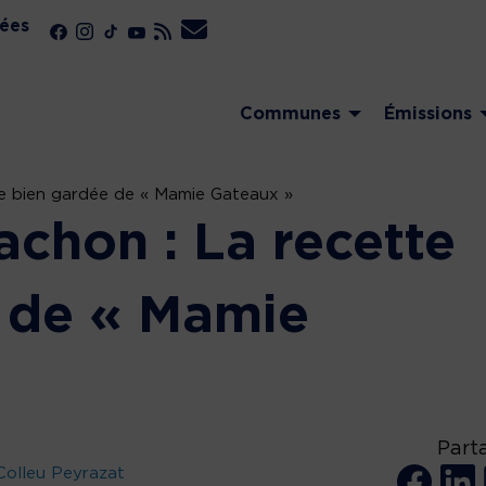
ées
Communes
Émissions
te bien gardée de « Mamie Gateaux »
achon : La recette
 de « Mamie
Part
Colleu Peyrazat