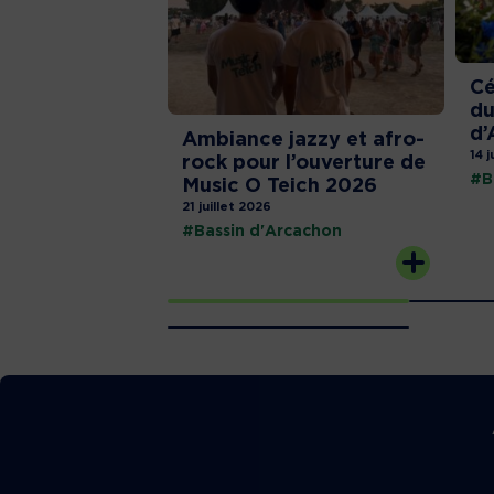
Cé
du
d’
Ambiance jazzy et afro-
14 j
rock pour l’ouverture de
#B
Music O Teich 2026
21 juillet 2026
#Bassin d'Arcachon