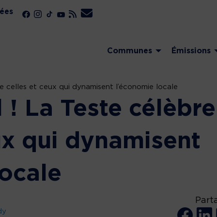
ées
Communes
Émissions
re celles et ceux qui dynamisent l’économie locale
l ! La Teste célèbre
ux qui dynamisent
locale
Part
dy