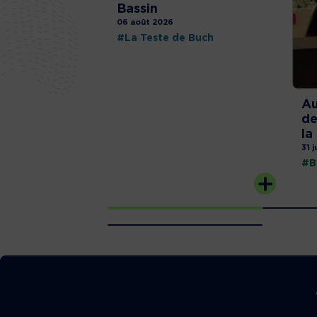
Bassin
06 août 2026
#La Teste de Buch
Au
de
la
31 j
#B