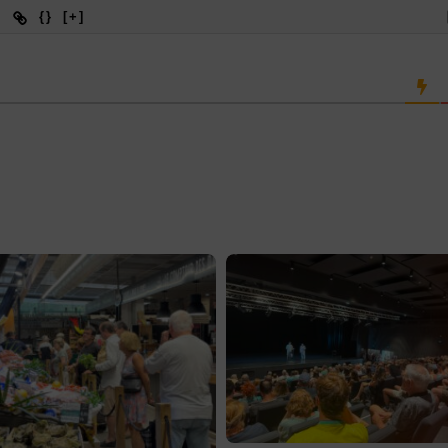
{}
[+]