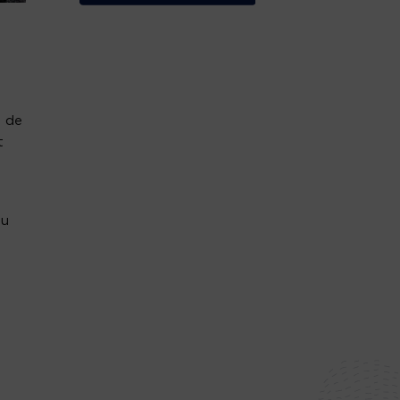
s de
t
ou