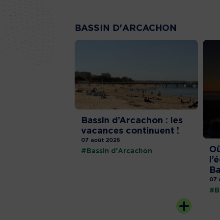
BASSIN D'ARCACHON
Bassin d’Arcachon : les
vacances continuent !
07 août 2026
Où
#Bassin d'Arcachon
l’
Ba
07 
#B