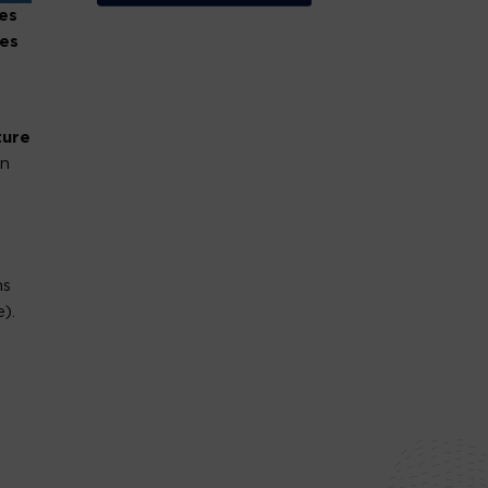
ves
les
ture
on
ns
).
s