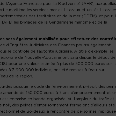
de l’Agence Française pour la Biodiversité (AFB), auxquelles
tie maritime les services mer et littoraux et unités littorale
épartementales des territoires et de la mer (DDTM), et pour 
de l’AFB, les brigades de la Gendarmerie maritime et de la
nes sera également mobilisée pour effectuer des contrôl
ice d’Enquêtes Judiciaires des Finances pourra également
ous le contrôle de l’autorité judiciaire. A titre d’exemple les
rrégionale de Nouvelle-Aquitaine ont saisi depuis le début de
2018) pour une valeur estimée à plus de 500 000 euros sur l
luées à 3 900 000 individus, ont été remises à l’eau, sur
’eau de la région.
ourdes puisque le code de l’environnement prévoit des pein
ne amende de 150 000 euros à 7 ans d’emprisonnement et u
n est commise en bande organisée. Vu l’ampleur du trafic et
ché noir, des peines d’emprisonnement ferme ont d’ailleurs été
rectionnel de Bordeaux à l’encontre de personnes impliquée