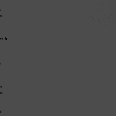
s
la
es à
e
es
ne
s