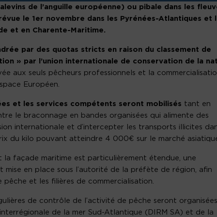
(alevins de l’anguille européenne) ou pibale dans les fleu
prévue le 1er novembre dans les Pyrénées-Atlantiques et 
de et en Charente-Maritime.
drée par des quotas stricts en raison du classement de
tion » par l’union internationale de conservation de la na
rvée aux seuls pêcheurs professionnels et la commercialisati
’espace Européen.
ées et les services compétents seront mobilisés
tant en
ontre le braconnage en bandes organisées qui alimente des
on internationale et d’intercepter les transports illicites da
 prix du kilo pouvant atteindre 4 000€ sur le marché asiatique
t la façade maritime est particulièrement étendue, une
 mise en place sous l’autorité de la préfète de région, afin
pêche et les filières de commercialisation.
ulières de contrôle de l’activité de pêche seront organisée
 interrégionale de la mer Sud-Atlantique (DIRM SA) et de la