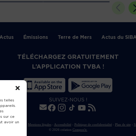
Actus
Émissions
Terre de Mers
Actus du SIB
TÉLÉCHARGEZ GRATUITEMENT
L’APPLICATION TVBA !
SUIVEZ-NOUS !
s telles
ppareils.
es
s sur ce
ut avoir un
rte de publication
-
Mentions légales
-
Accessibilité
-
Politique de confidentialité
-
Plan de site
-
S
© 2026 création
Compos'it.