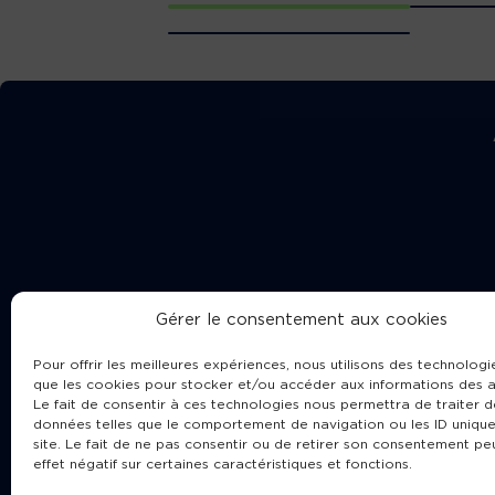
Gérer le consentement aux cookies
Pour offrir les meilleures expériences, nous utilisons des technologie
que les cookies pour stocker et/ou accéder aux informations des a
Le fait de consentir à ces technologies nous permettra de traiter d
données telles que le comportement de navigation ou les ID unique
site. Le fait de ne pas consentir ou de retirer son consentement pe
Cha
effet négatif sur certaines caractéristiques et fonctions.