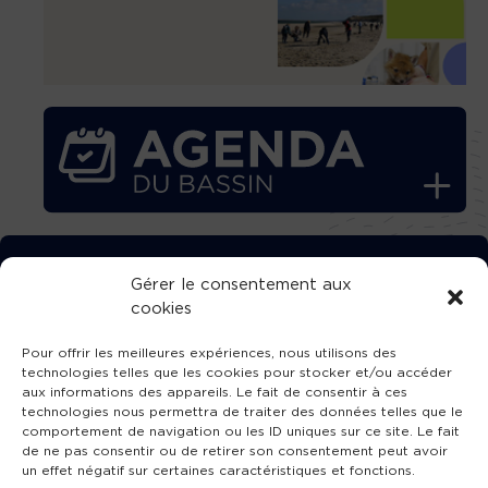
TÉLÉCHARGEZ GRATUITEMENT
Gérer le consentement aux
cookies
L’APPLICATION TVBA !
Pour offrir les meilleures expériences, nous utilisons des
technologies telles que les cookies pour stocker et/ou accéder
aux informations des appareils. Le fait de consentir à ces
technologies nous permettra de traiter des données telles que le
comportement de navigation ou les ID uniques sur ce site. Le fait
SUIVEZ-NOUS !
de ne pas consentir ou de retirer son consentement peut avoir
un effet négatif sur certaines caractéristiques et fonctions.