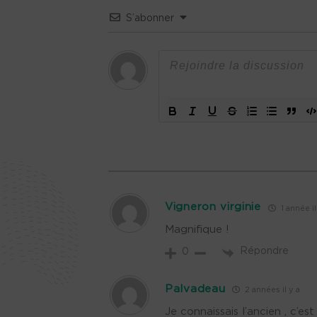
S’abonner
Vigneron virginie
1 année il
Magnifique !
Répondre
0
Palvadeau
2 années il y a
Je connaissais l’ancien , c’e