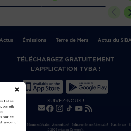
Actus
Émissions
Terre de Mers
Actus du SIB
TÉLÉCHARGEZ GRATUITEMENT
L’APPLICATION TVBA !
SUIVEZ-NOUS !
s telles
ppareils.
es
s sur ce
ut avoir un
rte de publication
-
Mentions légales
-
Accessibilité
-
Politique de confidentialité
-
Plan de site
-
S
© 2026 création
Compos'it.