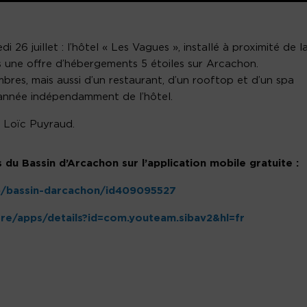
 26 juillet : l’hôtel « Les Vagues », installé à proximité de l
s une offre d’hébergements 5 étoiles sur Arcachon.
res, mais aussi d’un restaurant, d’un rooftop et d’un spa
l’année indépendamment de l’hôtel.
t Loïc Puyraud.
 du Bassin d’Arcachon sur l’application mobile gratuite :
pp/bassin-darcachon/id409095527
ore/apps/details?id=com.youteam.sibav2&hl=fr