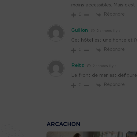
moins accessibles. Mais c’est
Répondre
0
Guillon
2 années il y a
Cet hôtel est une honte et j’
Répondre
0
Reitz
2 années il y a
Le front de mer est défiguré
Répondre
0
ARCACHON