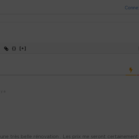
Conne
{}
[+]
 y a
st une très belle rénovation . Les prix me seront certainement