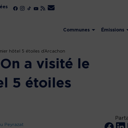
ées
Communes
Émissions
emier hôtel 5 étoiles d’Arcachon
On a visité le
l 5 étoiles
Part
eu Peyrazat