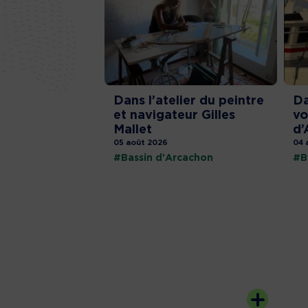
Dans l’atelier du peintre
Da
et navigateur Gilles
vo
Mallet
d’
05 août 2026
04 
#Bassin d'Arcachon
#B