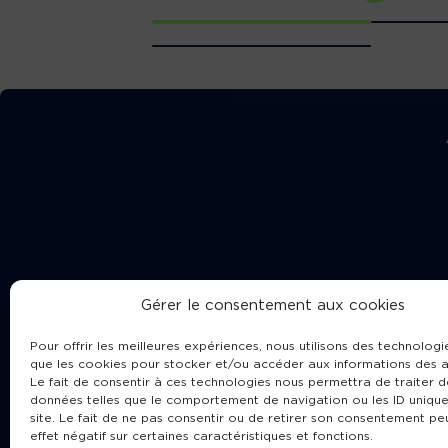
Gérer le consentement aux cookies
Pour offrir les meilleures expériences, nous utilisons des technologie
que les cookies pour stocker et/ou accéder aux informations des a
Le fait de consentir à ces technologies nous permettra de traiter d
données telles que le comportement de navigation ou les ID unique
site. Le fait de ne pas consentir ou de retirer son consentement pe
Cha
effet négatif sur certaines caractéristiques et fonctions.