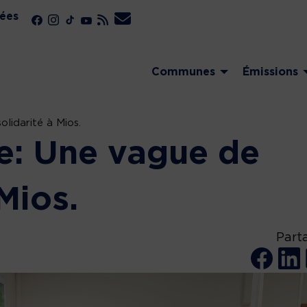
ées
Communes
Émissions
lidarité à Mios.
e: Une vague de
 Mios.
Part