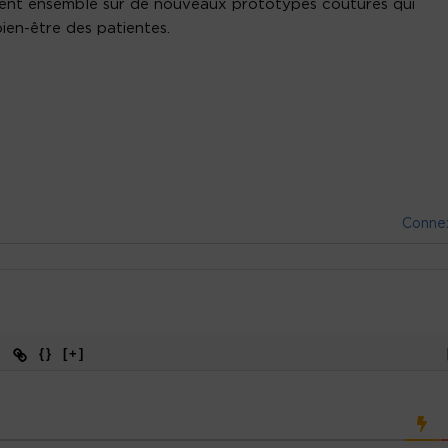
vaillent ensemble sur de nouveaux prototypes coutures qui
ien-être des patientes.
Conne
{}
[+]