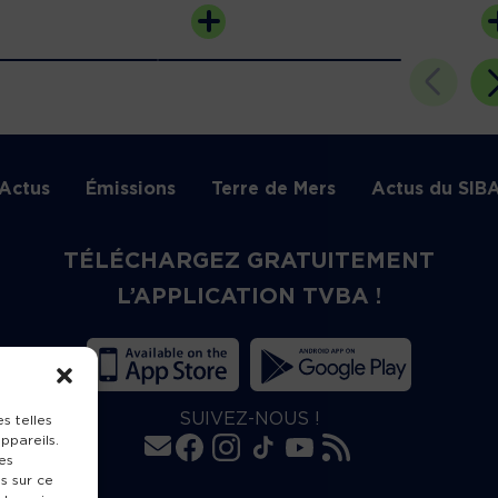
Actus
Émissions
Terre de Mers
Actus du SIB
TÉLÉCHARGEZ GRATUITEMENT
L’APPLICATION TVBA !
SUIVEZ-NOUS !
s telles
ppareils.
es
s sur ce