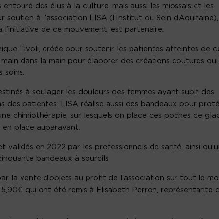
entouré des élus à la culture, mais aussi les miossais et les
soutien à l’association LISA (l’Institut du Sein d’Aquitaine),
 l’initiative de ce mouvement, est partenaire.
nique Tivoli, créée pour soutenir les patientes atteintes de c
llé main dans la main pour élaborer des créations coutures qui
 soins.
stinés à soulager les douleurs des femmes ayant subit des
as des patientes. LISA réalise aussi des bandeaux pour prot
t une chimiothérapie, sur lesquels on place des poches de gla
ir en place auparavant.
 validés en 2022 par les professionnels de santé, ainsi qu’
cinquante bandeaux à sourcils.
 la vente d’objets au profit de l’association sur tout le mo
15,90€ qui ont été remis à Elisabeth Perron, représentante 