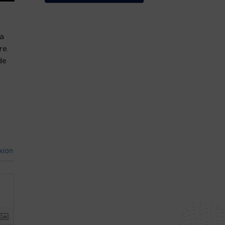
la
re.
de
xion