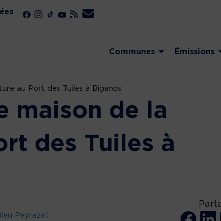
ées
Communes
Émissions
ure au Port des Tuiles à Biganos
e maison de la
rt des Tuiles à
Part
lleu Peyrazat