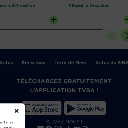
assin d'Arcachon
#Bassin d'Arcachon
Actus
Émissions
Terre de Mers
Actus du SIB
TÉLÉCHARGEZ GRATUITEMENT
L’APPLICATION TVBA !
SUIVEZ-NOUS !
s telles
ppareils.