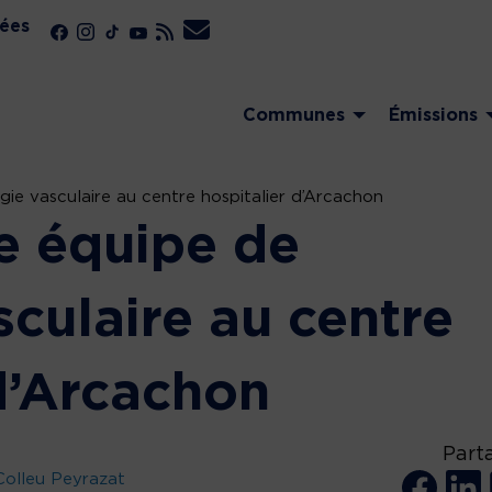
ées
Communes
Émissions
gie vasculaire au centre hospitalier d’Arcachon
e équipe de
sculaire au centre
d’Arcachon
Part
olleu Peyrazat