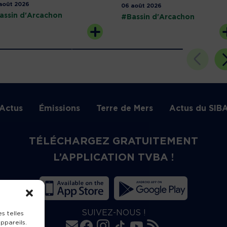
août 2026
06 août 2026
assin d'Arcachon
#Bassin d'Arcachon
Actus
Émissions
Terre de Mers
Actus du SIB
TÉLÉCHARGEZ GRATUITEMENT
L’APPLICATION TVBA !
SUIVEZ-NOUS !
s telles
ppareils.