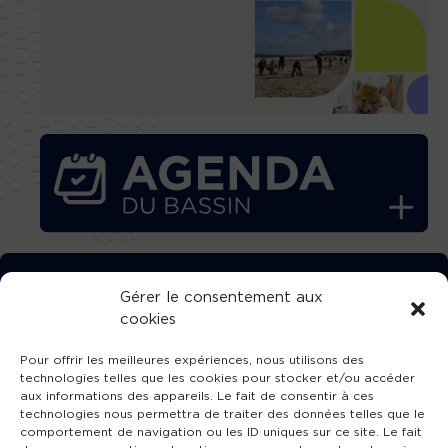
TÉLÉCHARGEZ GRATUITEMENT
Gérer le consentement aux
cookies
L’APPLICATION TVBA !
Pour offrir les meilleures expériences, nous utilisons des
technologies telles que les cookies pour stocker et/ou accéder
aux informations des appareils. Le fait de consentir à ces
technologies nous permettra de traiter des données telles que le
comportement de navigation ou les ID uniques sur ce site. Le fait
SUIVEZ-NOUS !