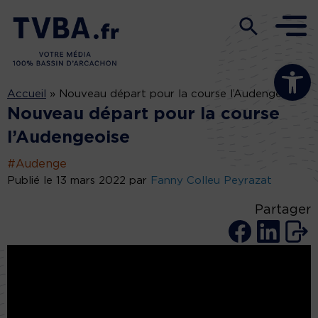
Ouvrir la b
Accueil
»
Nouveau départ pour la course l’Audengeoise
Nouveau départ pour la course
l’Audengeoise
#Audenge
Publié le 13 mars 2022 par
Fanny Colleu Peyrazat
Partager