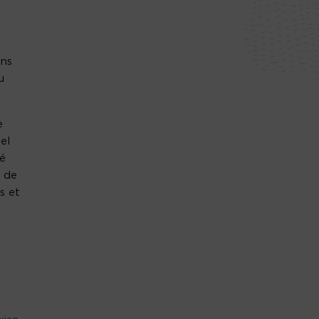
e
ons
u
e
el
ié
t de
s et