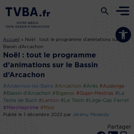
Ouvrir la b
Accueil
»
Noël : tout le programme d’animations sur le
Bassin d’Arcachon
Noël : tout le programme
d’animations sur le Bassin
d’Arcachon
#Andernos-les-Bains
#Arcachon
#Arès
#Audenge
#Bassin d'Arcachon
#Biganos
#Gujan-Mestras
#La
Teste de Buch
#Lanton
#Le Teich
#Lège-Cap Ferret
#Marcheprime
#Mios
Publié le 1 décembre 2022 par
Jérémy Melandy
Partager