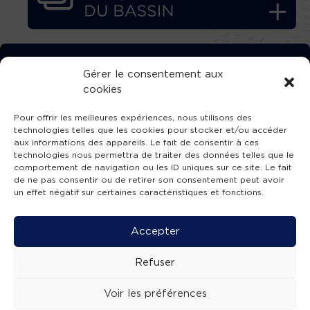
TÉLÉCHARGEZ GRATUITEMENT
Gérer le consentement aux
cookies
L’APPLICATION TVBA !
Pour offrir les meilleures expériences, nous utilisons des
technologies telles que les cookies pour stocker et/ou accéder
aux informations des appareils. Le fait de consentir à ces
technologies nous permettra de traiter des données telles que le
comportement de navigation ou les ID uniques sur ce site. Le fait
SUIVEZ-NOUS !
de ne pas consentir ou de retirer son consentement peut avoir
un effet négatif sur certaines caractéristiques et fonctions.
Charte de publication
-
Mentions légales
-
Accessibilité
-
Politique de confidentialité
-
Plan
Accepter
de site
-
SIBA
© 2026 création
Compos'it.
Refuser
Voir les préférences