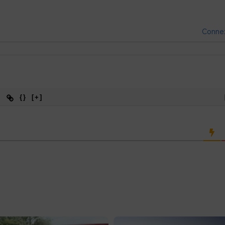
Conne
{}
[+]