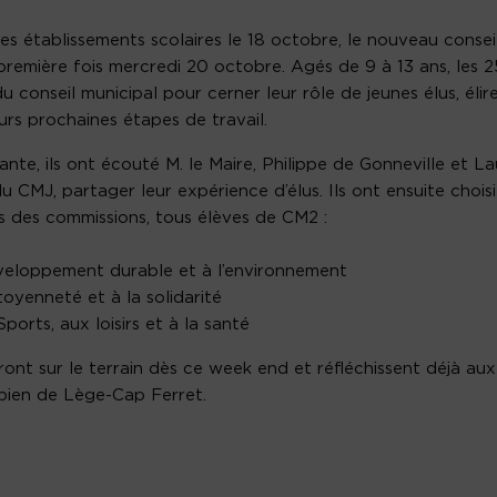
es établissements scolaires le 18 octobre, le nouveau consei
 première fois mercredi 20 octobre. Agés de 9 à 13 ans, les 2
du conseil municipal pour cerner leur rôle de jeunes élus, élir
eurs prochaines étapes de travail.
e, ils ont écouté M. le Maire, Philippe de Gonneville et La
u CMJ, partager leur expérience d’élus. Ils ont ensuite choisi
es des commissions, tous élèves de CM2 :
éveloppement durable et à l’environnement
toyenneté et à la solidarité
orts, aux loisirs et à la santé
eront sur le terrain dès ce week end et réfléchissent déjà aux
e bien de Lège-Cap Ferret.