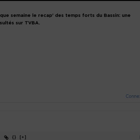
ue semaine le recap’ des temps forts du Bassin: une
nsultés sur TVBA.
Conne
{}
[+]