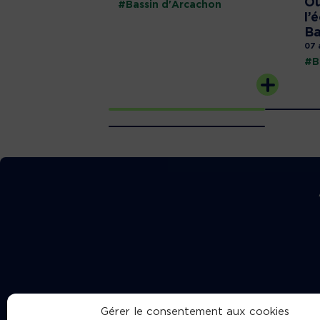
Où
#Bassin d'Arcachon
l’
Ba
07 
#B
Gérer le consentement aux cookies