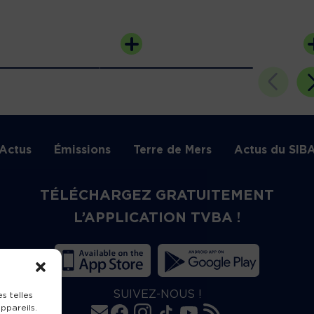
Actus
Émissions
Terre de Mers
Actus du SIB
TÉLÉCHARGEZ GRATUITEMENT
L’APPLICATION TVBA !
SUIVEZ-NOUS !
s telles
ppareils.