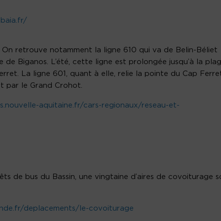
baia.fr/
. On retrouve notamment la ligne 610 qui va de Belin-Béliet
 de Biganos. L’été, cette ligne est prolongée jusqu’à la pla
t. La ligne 601, quant à elle, relie la pointe du Cap Ferre
t par le Grand Crohot.
s.nouvelle-aquitaine.fr/cars-regionaux/reseau-et-
rêts de bus du Bassin, une vingtaine d’aires de covoiturage s
onde.fr/deplacements/le-covoiturage