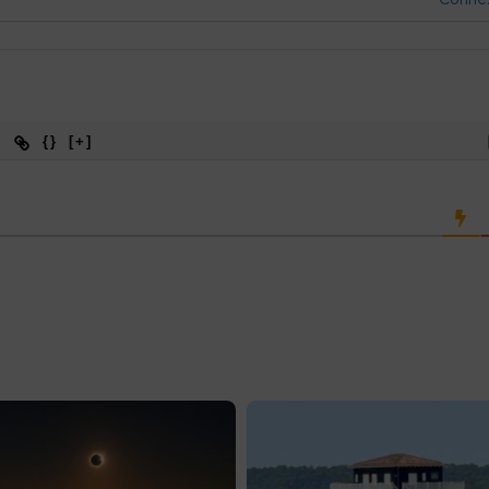
{}
[+]