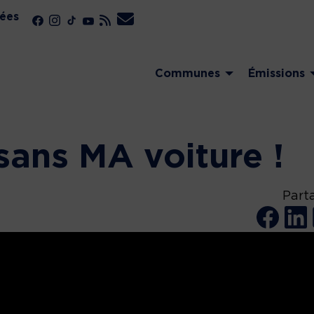
ées
Communes
Émissions
sans MA voiture !
Part