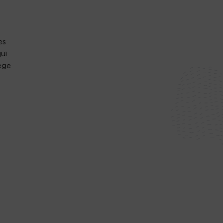
es
ui
ège