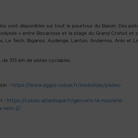
los sont disponibles sur tout le pourtour du Bassin. Des pist
odysée » entre Biscarosse et la plage du Grand Crohot et q
as, Le Teich, Biganos, Audenge, Lanton, Andernos, Arès et L
s de 315 km de pistes cyclables.
sin :
https://www.agglo-cobas.fr/mobilites/pistes-
n :
https://coban-atlantique.fr/geovelo-la-nouvelle-
a-velo-2/