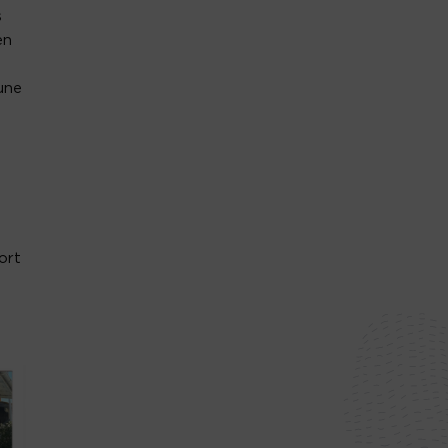
s
en
une
ort