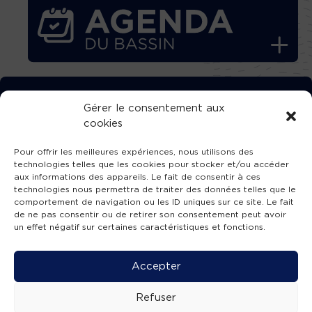
TÉLÉCHARGEZ GRATUITEMENT
Gérer le consentement aux
cookies
L’APPLICATION TVBA !
Pour offrir les meilleures expériences, nous utilisons des
technologies telles que les cookies pour stocker et/ou accéder
aux informations des appareils. Le fait de consentir à ces
technologies nous permettra de traiter des données telles que le
comportement de navigation ou les ID uniques sur ce site. Le fait
SUIVEZ-NOUS !
de ne pas consentir ou de retirer son consentement peut avoir
un effet négatif sur certaines caractéristiques et fonctions.
Charte de publication
-
Mentions légales
-
Accessibilité
-
Politique de confidentialité
-
Plan
Accepter
de site
-
SIBA
© 2026 création
Compos'it.
Refuser