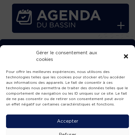
TÉLÉCHARGEZ GRATUITEMENT
Gérer le consentement aux
cookies
L’APPLICATION TVBA !
Pour offrir les meilleures expériences, nous utilisons des
technologies telles que les cookies pour stocker et/ou accéder
aux informations des appareils. Le fait de consentir à ces
technologies nous permettra de traiter des données telles que le
comportement de navigation ou les ID uniques sur ce site. Le fait
SUIVEZ-NOUS !
de ne pas consentir ou de retirer son consentement peut avoir
un effet négatif sur certaines caractéristiques et fonctions.
Charte de publication
-
Mentions légales
-
Accessibilité
-
Politique de confidentialité
-
Plan
Accepter
de site
-
SIBA
© 2026 création
Compos'it.
Refuser