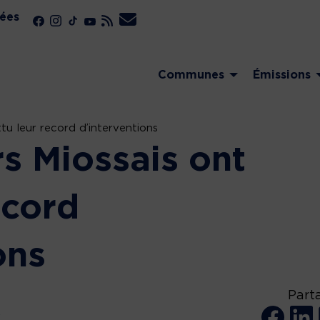
ées
Communes
Émissions
tu leur record d’interventions
s Miossais ont
ecord
ons
Part
A