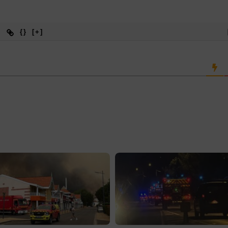
{}
[+]