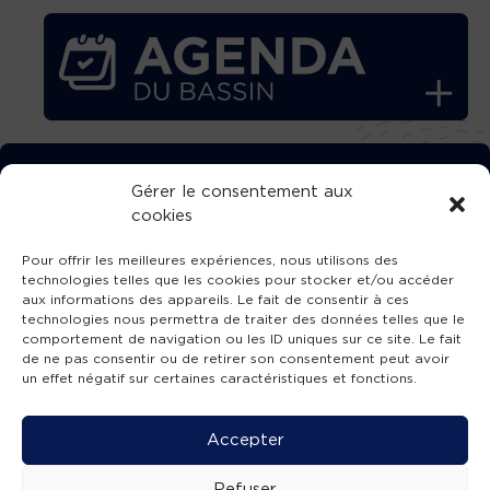
TÉLÉCHARGEZ GRATUITEMENT
Gérer le consentement aux
cookies
L’APPLICATION TVBA !
Pour offrir les meilleures expériences, nous utilisons des
technologies telles que les cookies pour stocker et/ou accéder
aux informations des appareils. Le fait de consentir à ces
technologies nous permettra de traiter des données telles que le
comportement de navigation ou les ID uniques sur ce site. Le fait
SUIVEZ-NOUS !
de ne pas consentir ou de retirer son consentement peut avoir
un effet négatif sur certaines caractéristiques et fonctions.
Charte de publication
-
Mentions légales
-
Accessibilité
-
Politique de confidentialité
-
Plan
Accepter
de site
-
SIBA
© 2026 création
Compos'it.
Refuser