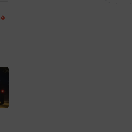
Incendie : la solidarité
CAP33 revient 
s’organise sur le Nord
dans plusieurs
Bassin
communes du 