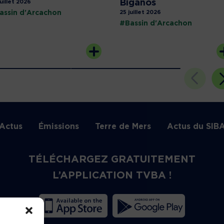
Biganos
juillet 2026
assin d'Arcachon
25 juillet 2026
#Bassin d'Arcachon
Actus
Émissions
Terre de Mers
Actus du SIB
TÉLÉCHARGEZ GRATUITEMENT
L’APPLICATION TVBA !