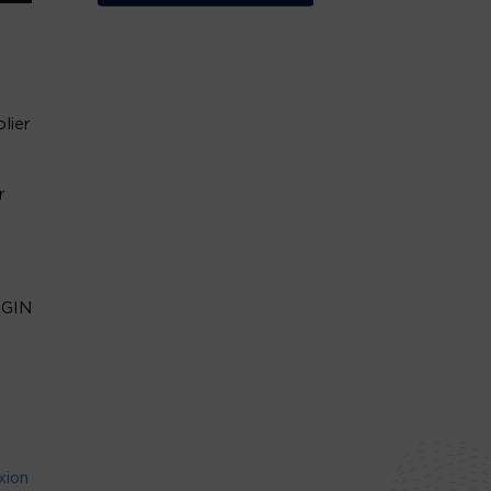
lier
r
GIN
xion