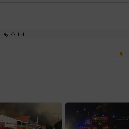
{}
[+]