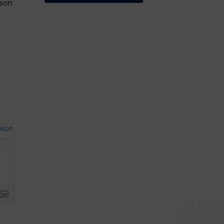
 son
xion