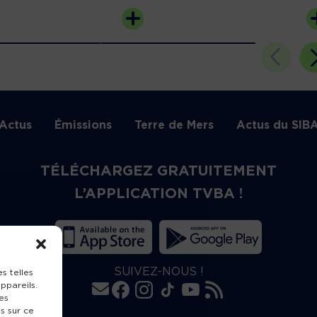
Actus
Émissions
Terre de Mers
Actus du SIB
TÉLÉCHARGEZ GRATUITEMENT
L’APPLICATION TVBA !
SUIVEZ-NOUS !
s telles
ppareils.
es
s sur ce