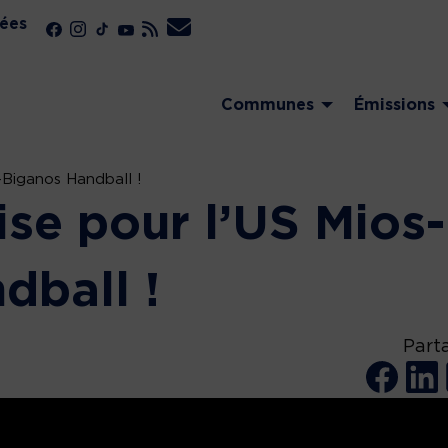
ées
Communes
Émissions
s-Biganos Handball !
rise pour l’US Mios-
dball !
Part