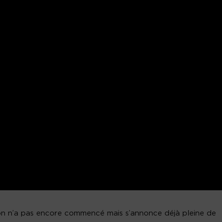
son n’a pas encore commencé mais s’annonce déjà pleine de