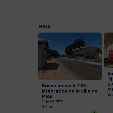
MIOS
In
l’
d’
Bonne nouvelle ! Ré-
26 
intégration de la ville de
#B
Mios
30 juillet 2026
#Mios