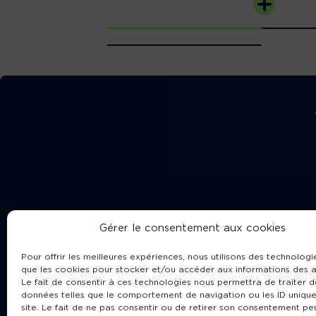
Gérer le consentement aux cookies
Pour offrir les meilleures expériences, nous utilisons des technologie
que les cookies pour stocker et/ou accéder aux informations des a
Le fait de consentir à ces technologies nous permettra de traiter d
données telles que le comportement de navigation ou les ID unique
site. Le fait de ne pas consentir ou de retirer son consentement pe
Cha