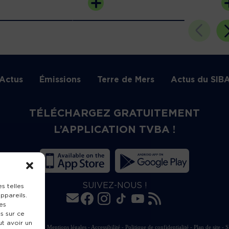
Actus
Émissions
Terre de Mers
Actus du SIB
TÉLÉCHARGEZ GRATUITEMENT
L’APPLICATION TVBA !
SUIVEZ-NOUS !
s telles
ppareils.
es
s sur ce
ut avoir un
rte de publication
-
Mentions légales
-
Accessibilité
-
Politique de confidentialité
-
Plan de site
-
S