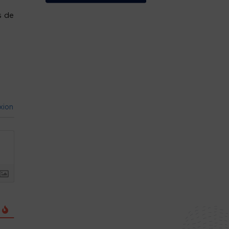
s de
xion