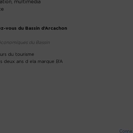
ation, multimédia
ce
ez-vous du Bassin d’Arcachon
 économiques du Bassin
urs du tourisme
es deux ans d ela marque B’A
Conne