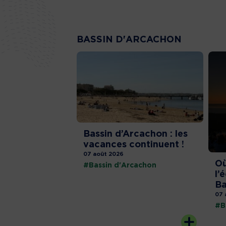
BASSIN D'ARCACHON
Bassin d’Arcachon : les
vacances continuent !
07 août 2026
Où
#Bassin d'Arcachon
l’
Ba
07 
#B