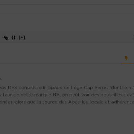
{}
[+]
a
déos DES conseils municipaux de Lège-Cap Ferret, dont le ma
tiateur de cette marque B’A, on peut voir des bouteilles d’ea
nées, alors que la source des Abatilles, locale et adhérente