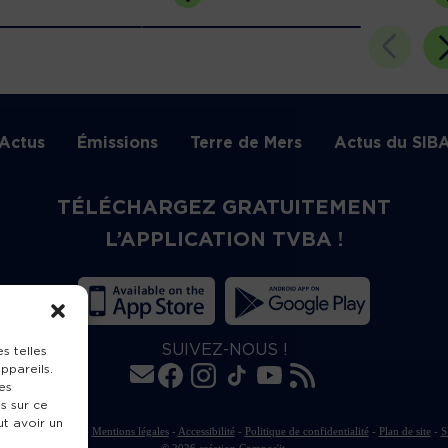
Actus
Émissions
Terre de Mers
Actus du SIB
TÉLÉCHARGEZ GRATUITEMENT
L’APPLICATION TVBA !
SUIVEZ-NOUS !
s telles
ppareils.
es
s sur ce
ut avoir un
rte de publication
-
Mentions légales
-
Accessibilité
-
Politique de confidentialité
-
Plan de site
-
S
© 2026 création
Compos'it.