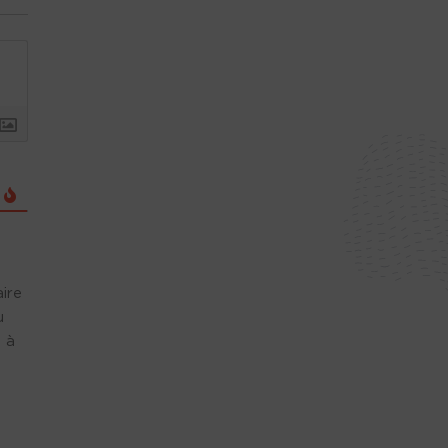
ire
u
 à