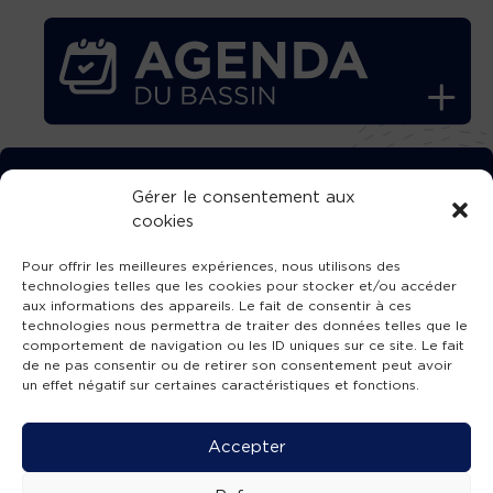
TÉLÉCHARGEZ GRATUITEMENT
Gérer le consentement aux
cookies
L’APPLICATION TVBA !
Pour offrir les meilleures expériences, nous utilisons des
technologies telles que les cookies pour stocker et/ou accéder
aux informations des appareils. Le fait de consentir à ces
technologies nous permettra de traiter des données telles que le
comportement de navigation ou les ID uniques sur ce site. Le fait
SUIVEZ-NOUS !
de ne pas consentir ou de retirer son consentement peut avoir
un effet négatif sur certaines caractéristiques et fonctions.
Charte de publication
-
Mentions légales
-
Accessibilité
-
Politique de confidentialité
-
Plan
Accepter
de site
-
SIBA
© 2026 création
Compos'it.