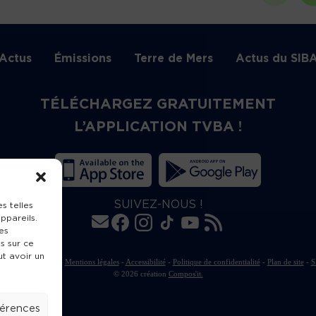
Actus
Émissions
Terre de Mers
Actus du SIB
TÉLÉCHARGEZ GRATUITEMENT
L’APPLICATION TVBA !
SUIVEZ-NOUS !
s telles
ppareils.
es
s sur ce
ut avoir un
rte de publication
-
Mentions légales
-
Accessibilité
-
Politique de confidentialité
-
Plan de site
-
S
© 2026 création
Compos'it.
férences