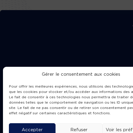
Gérer le consentement aux cookies
Pour offrir les meilleures expériences, nous utilisons des technologie
que les cookies pour stocker et/ou accéder aux informations des a
Le fait de consentir à ces technologies nous permettra de traiter d
données telles que le comportement de navigation ou les ID unique
site. Le fait de ne pas consentir ou de retirer son consentement pe
Cha
effet négatif sur certaines caractéristiques et fonctions.
Accepter
Refuser
Voir les pré