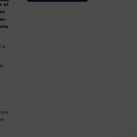
e et
nt
an-
phie
d à
de
e
vons
ne