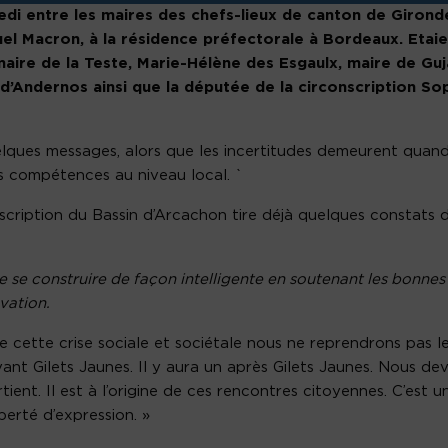
edi entre les maires des chefs-lieux de canton de Girond
el Macron, à la résidence préfectorale à Bordeaux. Etaie
aire de la Teste, Marie-Hélène des Esgaulx, maire de Guj
d’Andernos ainsi que la députée de la circonscription So
elques messages, alors que les incertitudes demeurent quan
es compétences au niveau local. `
cription du Bassin d’Arcachon tire déjà quelques constats 
e se construire de façon intelligente en soutenant les bonnes
vation.
e cette crise sociale et sociétale nous ne reprendrons pas l
vant Gilets Jaunes. Il y aura un après Gilets Jaunes. Nous de
ent. Il est à l’origine de ces rencontres citoyennes. C’est u
berté d’expression. »