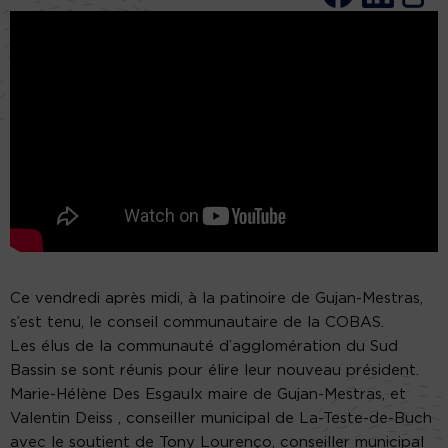
Ce vendredi après midi, à la patinoire de Gujan-Mestras,
s’est tenu, le conseil communautaire de la
COBAS
.
Les élus de la communauté d’agglomération du Sud
Bassin se sont réunis pour élire leur nouveau président.
Marie-Hélène Des Esgaulx maire de Gujan-Mestras, et
Valentin Deiss , conseiller municipal de La-Teste-de-Buch
avec le soutient
de
Tony Lourenço, conseiller municipal