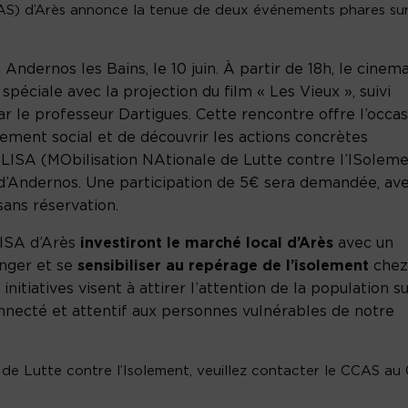
S) d’Arès annonce la tenue de deux événements phares sur
 Andernos les Bains, le 10 juin. À partir de 18h, le cinem
spéciale avec la projection du film « Les Vieux », suivi
 le professeur Dartigues. Cette rencontre offre l’occas
solement social et de découvrir les actions concrètes
LISA (MObilisation NAtionale de Lutte contre l’ISolem
t d’Andernos. Une participation de 5€ sera demandée, av
sans réservation.
ISA d’Arès
investiront le marché local d’Arès
avec un
anger et se
sensibiliser au repérage de l’isolement
chez
nitiatives visent à attirer l’attention de la population s
onnecté et attentif aux personnes vulnérables de notre
 de Lutte contre l’Isolement, veuillez contacter le CCAS au