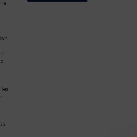
 le
a
ion
ent
ec
 les
ur
 05