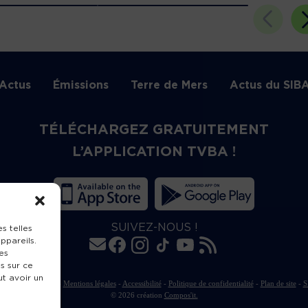
Actus
Émissions
Terre de Mers
Actus du SIB
TÉLÉCHARGEZ GRATUITEMENT
L’APPLICATION TVBA !
SUIVEZ-NOUS !
s telles
ppareils.
es
s sur ce
ut avoir un
rte de publication
-
Mentions légales
-
Accessibilité
-
Politique de confidentialité
-
Plan de site
-
S
© 2026 création
Compos'it.