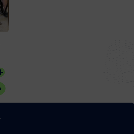
#Bassin d'Arcachon
20 juillet 2026
#Bassin d'Arcach
r
A