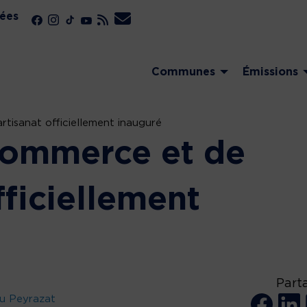
ées
Communes
Émissions
rtisanat officiellement inauguré
 commerce et de
fficiellement
Part
u Peyrazat