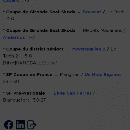
Cazaux
: 1-3
* Coupe de Gironde Seat Skoda →
Bouscat
/
Le Teich
: 3-0
* Coupe de Gironde Seat Skoda →
Bleuets Macariens /
Andernos
: 1-2
* Coupe du district séniors →
Monstequieu 2
/
Le
Teich 2
: 5-0
[titre]HANDBALL[/titre]
* SF Coupe de France →
Mérignac /
Us Mios Biganos
:
23 – 30
* SF Pré-Nationale →
Lège Cap Ferret
/
Blanquefort : 30-27