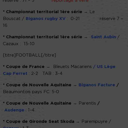
réserve : 71 – 5
* reportage à venir
* Championnat territorial 1ère série →
Le
Bouscat /
Biganos rugby XV
: 0-21 réserve 7 –
16
* Championnat territorial 1ère série →
Saint Aubin
/
Cazaux : 15-10
[titre]FOOTBALL[/titre]
* Coupe de France →
Bleuets Macariens
/ US Lège
Cap Ferret
: 2-2 TAB : 3-4
* Coupe de Nouvelle Aquitaine →
Biganos Facture
/
Beaumontois pays FC: 5-0
* Coupe de Nouvelle Aquitaine →
Parentis
/
Audenge
: 1-4
* Coupe de Gironde Seat Skoda →
Parempuyre /