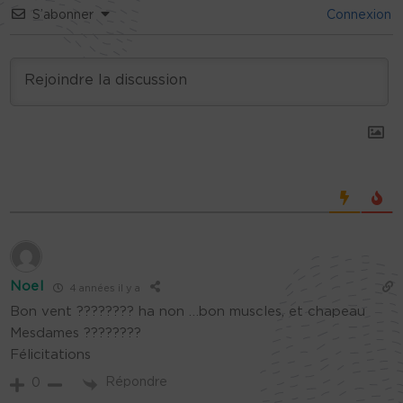
S’abonner
Connexion
Noel
4 années il y a
Bon vent ???????? ha non …bon muscles, et chapeau
Mesdames ????????
Félicitations
Répondre
0