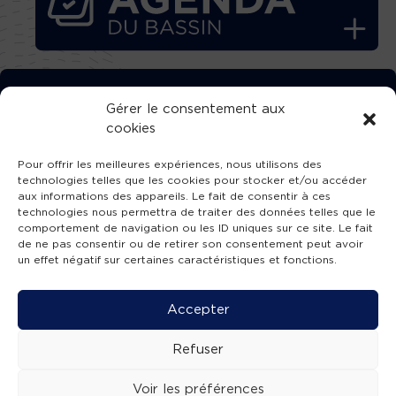
TÉLÉCHARGEZ GRATUITEMENT
Gérer le consentement aux
cookies
L’APPLICATION TVBA !
Pour offrir les meilleures expériences, nous utilisons des
technologies telles que les cookies pour stocker et/ou accéder
aux informations des appareils. Le fait de consentir à ces
technologies nous permettra de traiter des données telles que le
comportement de navigation ou les ID uniques sur ce site. Le fait
SUIVEZ-NOUS !
de ne pas consentir ou de retirer son consentement peut avoir
un effet négatif sur certaines caractéristiques et fonctions.
Charte de publication
-
Mentions légales
-
Accessibilité
-
Politique de confidentialité
-
Plan
Accepter
de site
-
SIBA
© 2026 création
Compos'it.
Refuser
Voir les préférences