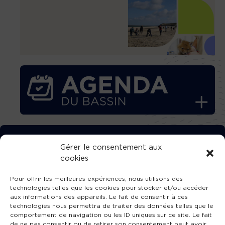
TÉLÉCHARGEZ GRATUITEMENT
Gérer le consentement aux
cookies
L’APPLICATION TVBA !
Pour offrir les meilleures expériences, nous utilisons des
technologies telles que les cookies pour stocker et/ou accéder
aux informations des appareils. Le fait de consentir à ces
technologies nous permettra de traiter des données telles que le
comportement de navigation ou les ID uniques sur ce site. Le fait
SUIVEZ-NOUS !
de ne pas consentir ou de retirer son consentement peut avoir