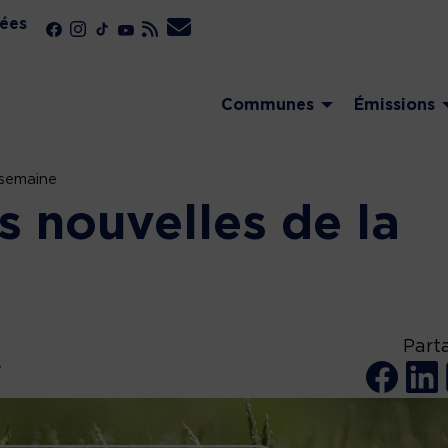
ées
Communes
Émissions
 semaine
s nouvelles de la
Part
y