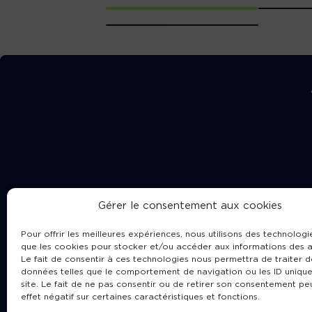
Gérer le consentement aux cookies
Pour offrir les meilleures expériences, nous utilisons des technologie
que les cookies pour stocker et/ou accéder aux informations des a
Le fait de consentir à ces technologies nous permettra de traiter d
données telles que le comportement de navigation ou les ID unique
site. Le fait de ne pas consentir ou de retirer son consentement pe
Cha
effet négatif sur certaines caractéristiques et fonctions.