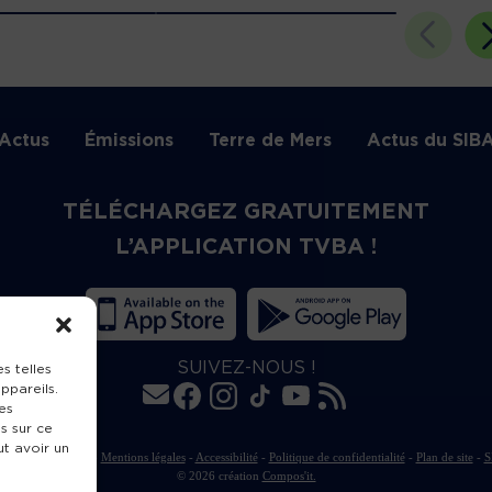
Actus
Émissions
Terre de Mers
Actus du SIB
TÉLÉCHARGEZ GRATUITEMENT
L’APPLICATION TVBA !
SUIVEZ-NOUS !
s telles
ppareils.
es
s sur ce
ut avoir un
rte de publication
-
Mentions légales
-
Accessibilité
-
Politique de confidentialité
-
Plan de site
-
S
© 2026 création
Compos'it.