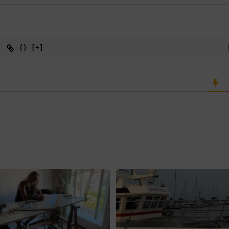
{}
[+]