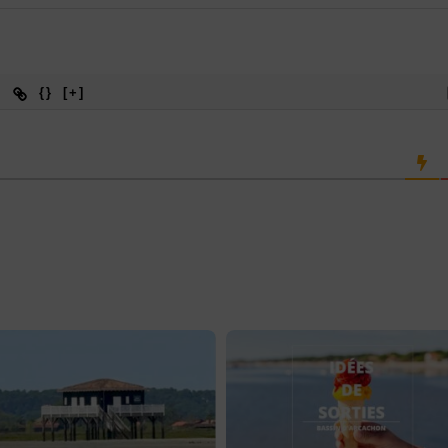
{}
[+]