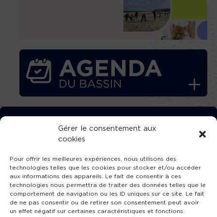
TÉLÉCHARGEZ GRATUITEMENT
Gérer le consentement aux
cookies
L’APPLICATION TVBA !
Pour offrir les meilleures expériences, nous utilisons des
technologies telles que les cookies pour stocker et/ou accéder
aux informations des appareils. Le fait de consentir à ces
technologies nous permettra de traiter des données telles que le
comportement de navigation ou les ID uniques sur ce site. Le fait
SUIVEZ-NOUS !
de ne pas consentir ou de retirer son consentement peut avoir
un effet négatif sur certaines caractéristiques et fonctions.