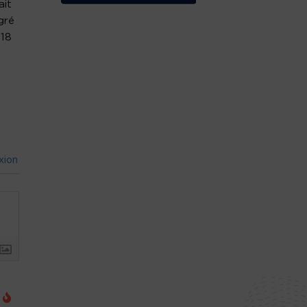
ait
gré
 18
xion