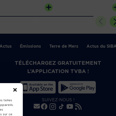
Actus
Émissions
Terre de Mers
Actus du SIB
TÉLÉCHARGEZ GRATUITEMENT
L’APPLICATION TVBA !
SUIVEZ-NOUS !
s telles
ppareils.
es
s sur ce