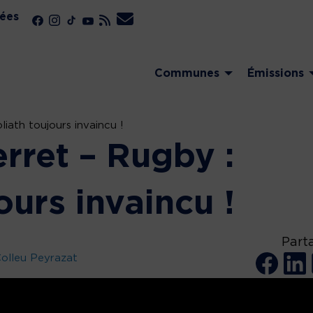
ées
Communes
Émissions
iath toujours invaincu !
rret – Rugby :
ours invaincu !
Part
olleu Peyrazat