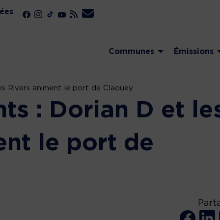
ées
Communes
Émissions
les Rivers animent le port de Claouey
ts : Dorian D et le
nt le port de
Part