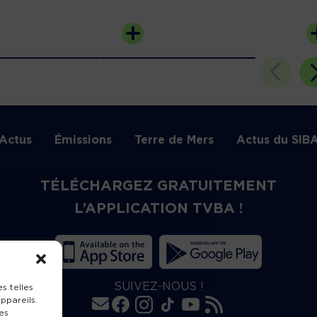
Actus
Émissions
Terre de Mers
Actus du SIB
TÉLÉCHARGEZ GRATUITEMENT
L’APPLICATION TVBA !
SUIVEZ-NOUS !
s telles
ppareils.
es