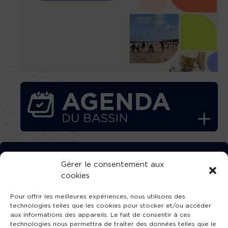
TÉLÉCHARGEZ GRATUITEMENT
Gérer le consentement aux
cookies
L’APPLICATION TVBA !
Pour offrir les meilleures expériences, nous utilisons des
technologies telles que les cookies pour stocker et/ou accéder
aux informations des appareils. Le fait de consentir à ces
technologies nous permettra de traiter des données telles que le